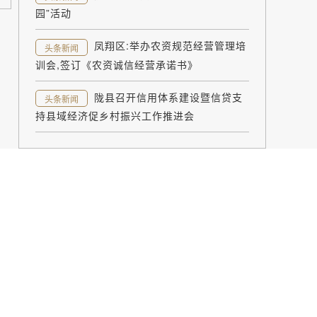
园”活动
凤翔区:举办农资规范经营管理培
头条新闻
训会,签订《农资诚信经营承诺书》
陇县召开信用体系建设暨信贷支
头条新闻
持县域经济促乡村振兴工作推进会
智能