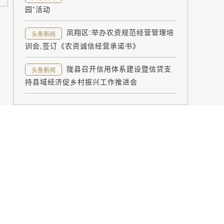
园”活动
凤翔区:举办农资规范经营管理培
头条新闻
训会,签订《农资诚信经营承诺书》
陇县召开信用体系建设暨信贷支
头条新闻
持县域经济促乡村振兴工作推进会
智能