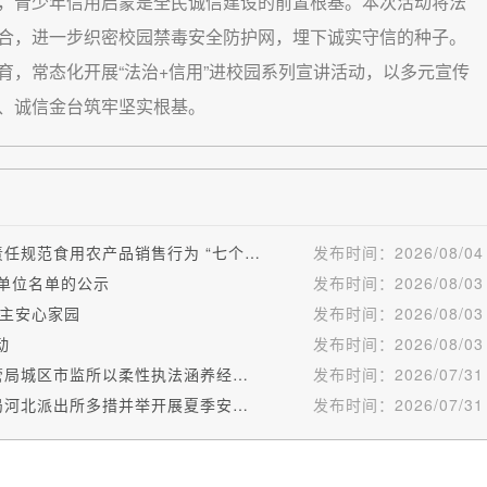
青少年信用启蒙是全民诚信建设的前置根基。本次活动将法
合，进一步织密校园禁毒安全防护网，埋下诚实守信的种子。
，常态化开展“法治+信用”进校园系列宣讲活动，以多元宣传
、诚信金台筑牢坚实根基。
金台区市场监督管理局 关于压实市场开办者管理责任规范食用农产品销售行为 “七个一律”的通告
发布时间：
2026/08/04
营单位名单的公示
发布时间：
2026/08/03
主安心家园
发布时间：
2026/08/03
动
发布时间：
2026/08/03
诚信调解暖人心 消费纠纷变善举——陇县市场监管局城区市监所以柔性执法涵养经营新风
发布时间：
2026/07/31
信用赋能提质效 四维防控守民生———陇县公安局河北派出所多措并举开展夏季安全排查暨信用宣传工作
发布时间：
2026/07/31