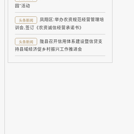
园”活动
凤翔区:举办农资规范经营管理培
头条新闻
训会,签订《农资诚信经营承诺书》
陇县召开信用体系建设暨信贷支
头条新闻
持县域经济促乡村振兴工作推进会