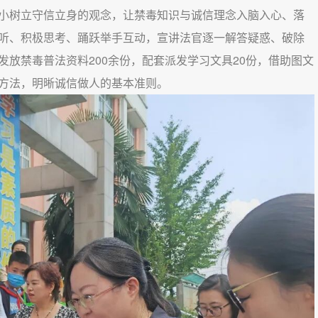
小树立守信立身的观念，让禁毒知识与诚信理念入脑入心、落
听、积极思考、踊跃举手互动，宣讲法官逐一解答疑惑、破除
放禁毒普法资料200余份，配套派发学习文具20份，借助图文
方法，明晰诚信做人的基本准则。