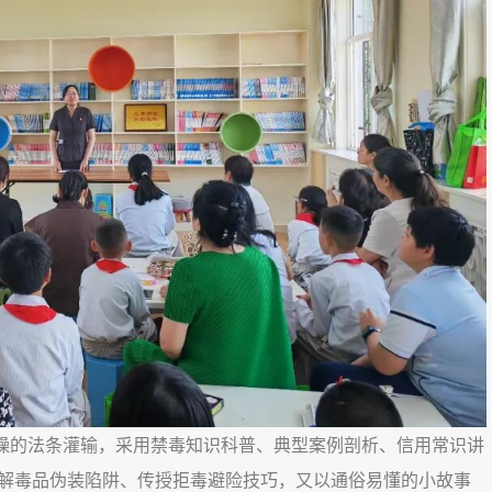
的法条灌输，采用禁毒知识科普、典型案例剖析、信用常识讲
解毒品伪装陷阱、传授拒毒避险技巧，又以通俗易懂的小故事