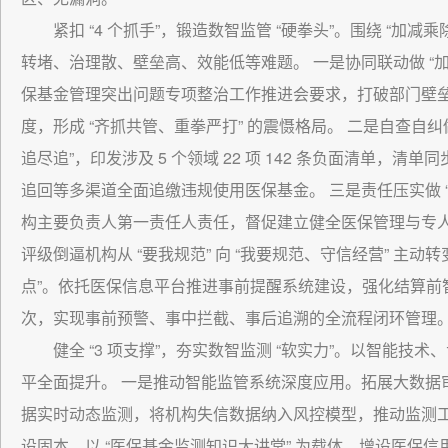
紧扣 “4 个抓手”，锻造数智监管 “硬拳头”。围绕 “
转堵、治理散、壁垒高、效能低等难题。 一是协同联动做 “
保基金管理突出问题专项整治工作推进会要求，打破部门壁
度，形成 “齐抓共管、重拳严打” 的震慑格局。 二是自查自纠做
追尽追”，印发涉及 5 个领域 22 项 142 条负面清单
追回等多渠道全面追缴违规使用医保基金。 三是责任压实做 “
构主要负责人第一责任人责任，督促建立健全医保管理与专
评级倒逼机构从 “要我规范” 向 “我要规范、守信经营” 主动转
点”。依托医保信息平台推进事前提醒系统建设，强化结算前
次，实现事前预警、事中拦截、事后追溯的全流程闭环管理
健全 “3 项支撑”，夯实数智监测 “软实力”。以智能
平全面提升。 一是推动智能监管系统深度应用。拓展大数据
据实时动态监测，将机构失信数据纳入风控模型，推动监测工
设固本。以 “医保基金监测知识大讲堂” 为载体，增设医保