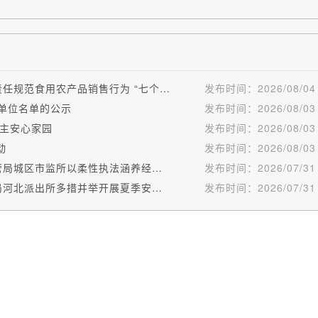
金台区市场监督管理局 关于压实市场开办者管理责任规范食用农产品销售行为 “七个一律”的通告
发布时间：
2026/08/04
营单位名单的公示
发布时间：
2026/08/03
主安心家园
发布时间：
2026/08/03
动
发布时间：
2026/08/03
诚信调解暖人心 消费纠纷变善举——陇县市场监管局城区市监所以柔性执法涵养经营新风
发布时间：
2026/07/31
信用赋能提质效 四维防控守民生———陇县公安局河北派出所多措并举开展夏季安全排查暨信用宣传工作
发布时间：
2026/07/31