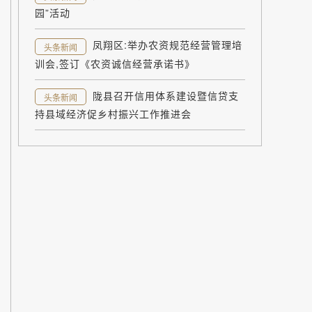
园”活动
凤翔区:举办农资规范经营管理培
头条新闻
训会,签订《农资诚信经营承诺书》
陇县召开信用体系建设暨信贷支
头条新闻
持县域经济促乡村振兴工作推进会