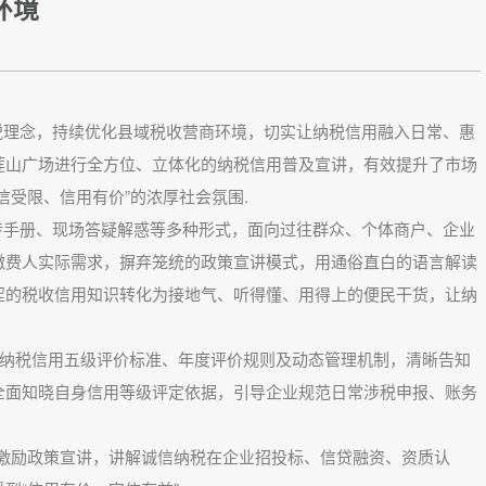
环境
理念，持续优化县域税收营商环境，切实让纳税信用融入日常、惠
莲山广场进行全方位、立体化的纳税信用普及宣讲，有效提升了市场
信受限、信用有价”的浓厚社会氛围.
手册、现场答疑解惑等多种形式，面向过往群众、个体商户、企业
缴费人实际需求，摒弃笼统的政策宣讲模式，用通俗直白的语言解读
涩的税收信用知识转化为接地气、听得懂、用得上的便民干货，让纳
纳税信用五级评价标准、年度评价规则及动态管理机制，清晰告知
全面知晓自身信用等级评定依据，引导企业规范日常涉税申报、账务
励政策宣讲，讲解诚信纳税在企业招投标、信贷融资、资质认