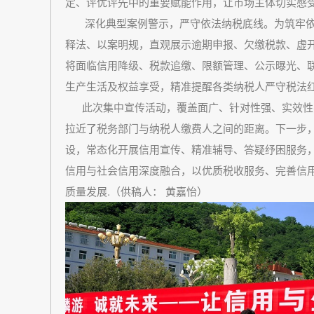
定、评优评先中的重要赋能作用，让市场主体切实感受
深化典型案例警示，严守依法纳税底线。为筑牢依
释法、以案明规，直观展示逾期申报、欠缴税款、虚
将面临信用降级、税款追缴、限额管理、公示曝光、
生产生活及权益享受，精准提醒各类纳税人严守税法
此次集中宣传活动，覆盖面广、针对性强、实效性
拉近了税务部门与纳税人缴费人之间的距离。下一步
设，常态化开展信用宣传、精准辅导、答疑纾困服务，
信用与社会信用深度融合，以优质税收服务、完善信
质量发展.（供稿人： 黄嘉怡）