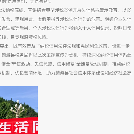
到“信用有价、守信有益”。
法纳税底线，宣讲结合典型涉税案例开展失信惩戒警示教育，以案
开发票、违规用票、虚假申报等涉税失信行为的危害。明确企业失信
联合惩戒等后果，个人涉税失信行为将纳入个人信用记录，影响日常
红线，自觉规避涉税风险。
突出，既有效普及了纳税信用法律法规和惠民利企政策，也进一步
，麟游县税务局将以此次主题宣传为契机，持续深化纳税信用体系建
健全“守信激励、失信惩戒、信用修复”全链条管理机制，推动纳税
用机制、优良营商环境，助力麟游县社会信用体系建设和经济社会高