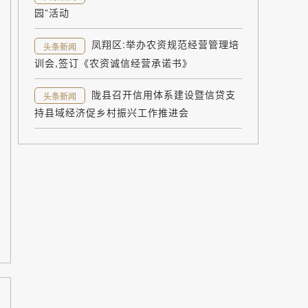
园”活动
凤翔区:举办农资规范经营管理培
头条新闻
训会,签订《农资诚信经营承诺书》
陇县召开信用体系建设暨信贷支
头条新闻
持县域经济促乡村振兴工作推进会