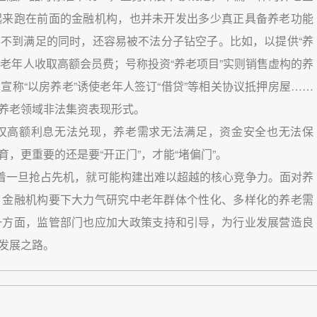
起来跑在前面的金融机构，也并未开发出多少真正具备养老功能
不到满足的同时，还容易被不法分子钻空子。比如，以提供“养
卡”向老年人收取高额会员费；号称投资“养老项目”实则销售虚构的养
称“以房养老”诱使老年人签订“借贷”等相关协议抵押房屋……
养老领域非法集资表现形式。
仅高额利息无法兑现，养老需求无法满足，资金安全也无法保
，更重要的还是要“开正门”，才能“堵偏门”。
味着一旦抢占先机，就可能构建出难以超越的核心竞争力。面对养
，金融机构要下大力气研究中老年群体个性化、多样化的养老需
一方面，监管部门也应加大政策支持和引导，为行业发展营造良
发展之路。