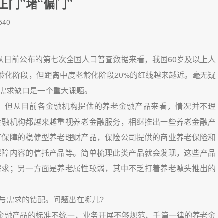
门”堵“偏门”
40
从日前公布的第七次全国人口普查数据来看，我国60岁及以上人
老龄化阶段，但距离中度老龄化阶段20%的红线越来越近。毫无疑
需求缺口是一个重大课题。
，但从目前各金融机构提供的养老金融产品来看，情况并不理
金融机构都越来越重视养老金融服务，相继推出一些养老金融产
有保障的稳健型养老理财产品，保险公司提供的商业养老保险和
保障内容的信托产品等。简单梳理此类产品就会发现，这些产品
需求；另一方面是养老属性较弱，其中不乏打着养老噱头推出的
与需求的错配。问题出在哪儿？
老金融产品的标准不统一，业务开展不够规范，千篇一律的养老金