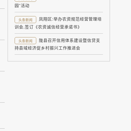
园”活动
凤翔区:举办农资规范经营管理培
头条新闻
训会,签订《农资诚信经营承诺书》
陇县召开信用体系建设暨信贷支
头条新闻
持县域经济促乡村振兴工作推进会