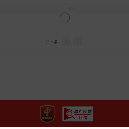
等级
暂无数据
共 0 条