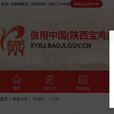
登录
| 无障碍模式
| 网站声明
| 网站工作年报
本网站支持IPV6
信用中国(陕西宝鸡)
XYBJ.BAOJI.GOV.CN
首页
信息公开
信用动态
政
首页
信息公示
双随机、一公开