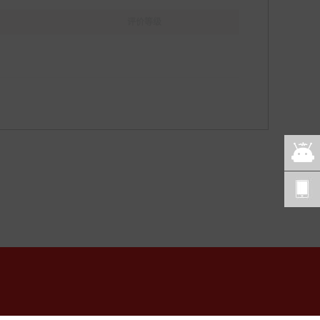
评价等级
智能
客服
意见
反馈