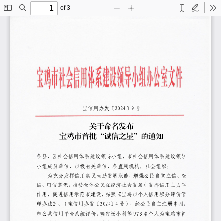
of 3
Toggle
Find
Zoom
Zoom
Text
Draw
To
Sidebar
Out
In
宝信用办发〔2024〕9 号
关于命名发布
宝鸡市首批“诚信之星”的通知
各县、区社会信用体系建设领导小组，市社会信用体系建设领导
小组成员单位、市级有关单位、各直属机构，社会组织：
为充分发挥信用惠民生助发展职能，增强公民自觉立信、查
信、用信意识，推动全体公民在经济社会发展中发挥信用主力军
作用，促进信用示范市建设，按照《宝鸡市个人信用积分评价管
理办法》、（宝信用办发〔2024〕4 号），经公民自主注册申报，
市公共信用平台系统评价，
确定杨小利等 973 名个人为宝鸡市首