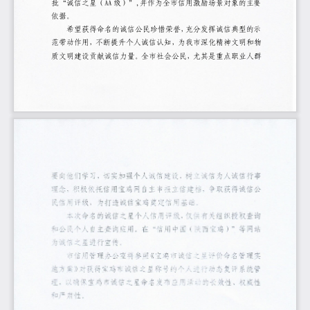
批“诚信之星（AA 级）”,并作为全市信用激励场景对象的主要
依据。
希望获得命名的诚信公民珍惜荣誉，
充分发挥诚信典型的示
范带动作用，不断提升个人诚信认知，为我市深化精神文明和物
质文明建设贡献诚信力量。全市社会公民，尤其是重点职业人群
- 1 -
要向他们学习，切实加强个人诚信建设，树立诚信为人诚信行事
理念，积极依托信用宝鸡网自主申报立信建档，争取获得诚信公
民信用评级，为打造诚信宝鸡奠定信用基础。
本次命名的诚信之星个人信用评级，
仅供有关组织授权查询
和公民个人自主查询应用。在“信用中国（陕西宝鸡）”等网站
为诚信之星进行宣传。
市信用管理办公室将参照
《宝鸡市诚信之星评价命名管理实
施方案》
对获得宝鸡市诚信之星称号的个人进行动态复评系统管
理，以确保宝鸡市诚信之星命名发布应用活动的长效性、权威性
和严肃性。